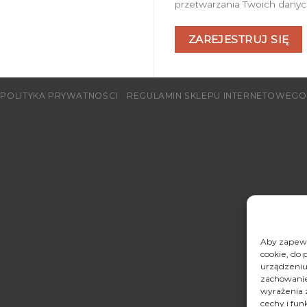
przetwarzania Twoich danyc
ZAREJESTRUJ SIĘ
POLITYKA PRYWATNOŚCI
REGULAMIN SKLEPU INTERNETOWEGO
Aby zapewni
cookie, do 
urządzeniu
zachowanie 
wyrażenia 
cechy i fun