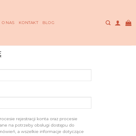
O NAS
KONTAKT
BLOG
Ę
esie rejestracji konta oraz procesie
ne na potrzeby obsługi dostępu do
zamówień, a wszelkie informacje dotyczące