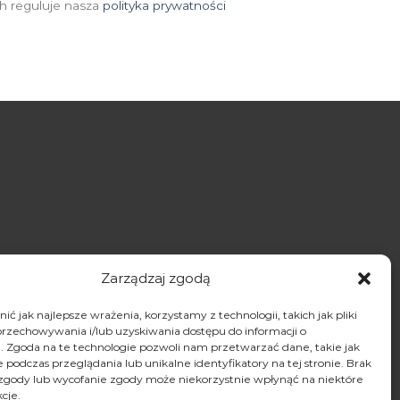
h reguluje nasza
polityka prywatności
Zarządzaj zgodą
ć jak najlepsze wrażenia, korzystamy z technologii, takich jak pliki
przechowywania i/lub uzyskiwania dostępu do informacji o
. Zgoda na te technologie pozwoli nam przetwarzać dane, takie jak
podczas przeglądania lub unikalne identyfikatory na tej stronie. Brak
zgody lub wycofanie zgody może niekorzystnie wpłynąć na niektóre
kcje.