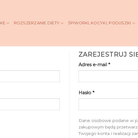
KKE
ROZSZERZANIE DIETY
ŚPIWORKI, KOCYKI, PODUSZKI
ZAREJESTRUJ SI
Adres e-mail
*
Hasło
*
Dane osobowe podane w proc
zakupowym będą przetwarza
Twojego konta i realizacji 