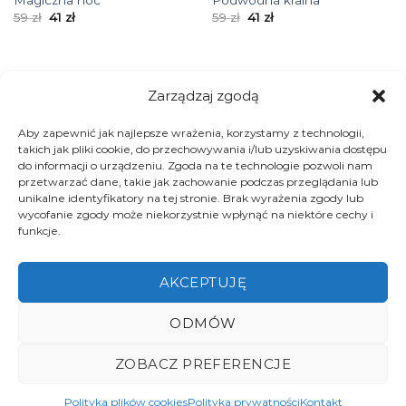
Magiczna noc
Podwodna kraina
Pierwotna
Aktualna
Pierwotna
Aktualna
59
zł
41
zł
59
zł
41
zł
cena
cena
cena
cena
wynosiła:
wynosi:
wynosiła:
wynosi:
59 zł.
41 zł.
59 zł.
41 zł.
Zarządzaj zgodą
-31%
Aby zapewnić jak najlepsze wrażenia, korzystamy z technologii,
takich jak pliki cookie, do przechowywania i/lub uzyskiwania dostępu
do informacji o urządzeniu. Zgoda na te technologie pozwoli nam
przetwarzać dane, takie jak zachowanie podczas przeglądania lub
unikalne identyfikatory na tej stronie. Brak wyrażenia zgody lub
wycofanie zgody może niekorzystnie wpłynąć na niektóre cechy i
funkcje.
Poduszka Jersey/Velvet –
Zające na łące
AKCEPTUJĘ
Pierwotna
Aktualna
59
zł
41
zł
cena
cena
wynosiła:
wynosi:
ODMÓW
59 zł.
41 zł.
ZOBACZ PREFERENCJE
POLITYKA PRYWATNOŚCI
REGULAMIN SKLEPU INTERNETOWEGO
Polityka plików cookies
Polityka prywatności
Kontakt