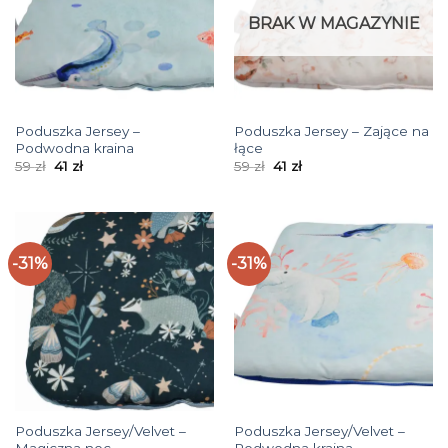
BRAK W MAGAZYNIE
Poduszka Jersey –
Poduszka Jersey – Zające na
Podwodna kraina
łące
Pierwotna
Aktualna
Pierwotna
Aktualna
59
zł
41
zł
59
zł
41
zł
cena
cena
cena
cena
wynosiła:
wynosi:
wynosiła:
wynosi:
59 zł.
41 zł.
59 zł.
41 zł.
-31%
-31%
Poduszka Jersey/Velvet –
Poduszka Jersey/Velvet –