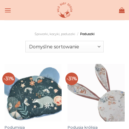
Skip
to
content
Śpiworki, kocyki, poduszki
/
Poduszki
-31%
-31%
Podumisia
Podusia królisia