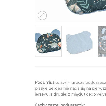
Podumisia
to 2w1 – urocza poduszeczk
płaskie, że idealnie nada się na pi
jerseyu, z drugiej z mięciutkiego velv
Cechy naszej poduszeczki: