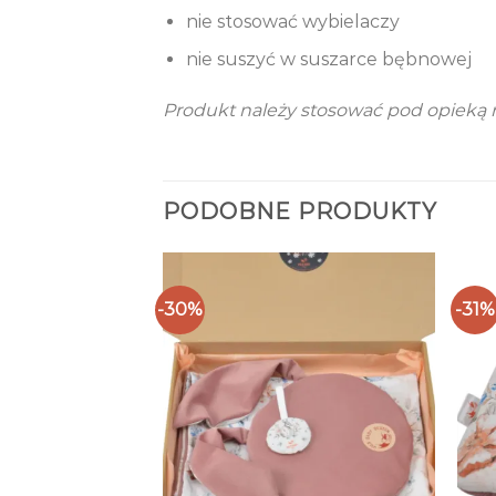
nie stosować wybielaczy
nie suszyć w suszarce bębnowej
Produkt należy stosować pod opieką 
PODOBNE PRODUKTY
-30%
-31%
MAGAZYNIE