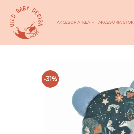
Skip
to
content
AKCESORIA IKEA
AKCESORIA STO
-31%