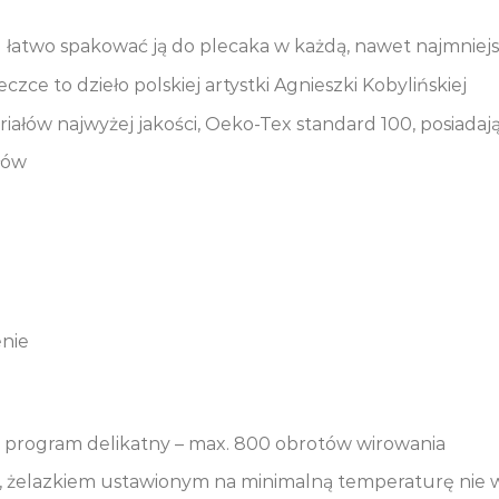
u łatwo spakować ją do plecaka w każdą, nawet najmniej
ce to dzieło polskiej artystki Agnieszki Kobylińskiej
ałów najwyżej jakości, Oeko-Tex standard 100, posiadaj
łów
enie
, program delikatny – max. 800 obrotów wirowania
, żelazkiem ustawionym na minimalną temperaturę nie wyż