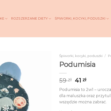
KKE
ROZSZERZANIE DIETY
ŚPIWORKI, KOCYKI, PODUSZKI
Śpiworki, kocyki, poduszki
/
P
Podumisia
Pierwotna
Aktualn
59
41
zł
zł
cena
cena
Podumisia to 2w1 – urocz
wynosiła:
wynosi:
dla maluszka oraz przytul
59 zł.
41 zł.
wszędzie można zabrać.