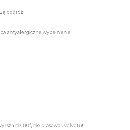
szą podróż
ąca antyalergiczne wypełnienie
szą niż 110°, nie prasować velvetu!