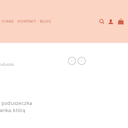
O NAS
KONTAKT
BLOG
oduszki
a
a poduszeczka
anka, którą