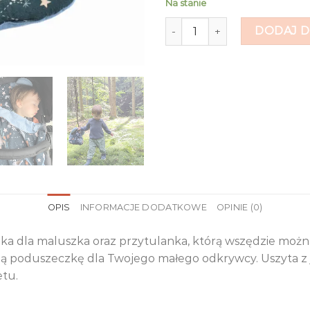
Na stanie
ilość Podumisia
DODAJ D
OPIS
INFORMACJE DODATKOWE
OPINIE (0)
a dla maluszka oraz przytulanka, którą wszędzie można 
erwszą poduszeczkę dla Twojego małego odkrywcy. Uszyta
etu.