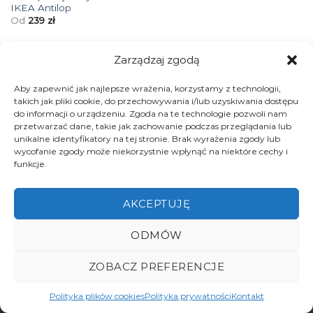
IKEA Antilop
Od
239
zł
Zarządzaj zgodą
Aby zapewnić jak najlepsze wrażenia, korzystamy z technologii,
POLITYKA PRYWATNOŚCI
takich jak pliki cookie, do przechowywania i/lub uzyskiwania dostępu
REGULAMIN SKLEPU INTERNETOWEGO
do informacji o urządzeniu. Zgoda na te technologie pozwoli nam
przetwarzać dane, takie jak zachowanie podczas przeglądania lub
unikalne identyfikatory na tej stronie. Brak wyrażenia zgody lub
wycofanie zgody może niekorzystnie wpłynąć na niektóre cechy i
funkcje.
AKCEPTUJĘ
ODMÓW
ZOBACZ PREFERENCJE
Polityka plików cookies
Polityka prywatności
Kontakt