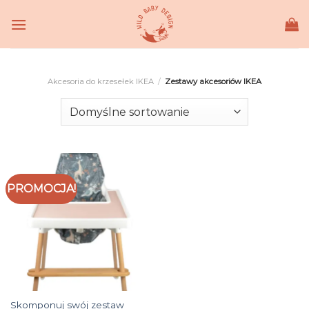
Skip
to
content
Akcesoria do krzesełek IKEA
/
Zestawy akcesoriów IKEA
PROMOCJA!
Skomponuj swój zestaw