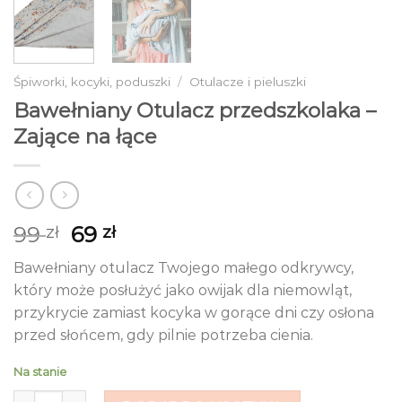
Śpiworki, kocyki, poduszki
/
Otulacze i pieluszki
Bawełniany Otulacz przedszkolaka –
Zające na łące
Pierwotna
Aktualna
99
69
zł
zł
cena
cena
Bawełniany otulacz Twojego małego odkrywcy,
wynosiła:
wynosi:
który może posłużyć jako owijak dla niemowląt,
99 zł.
69 zł.
przykrycie zamiast kocyka w gorące dni czy osłona
przed słońcem, gdy pilnie potrzeba cienia.
Na stanie
ilość Bawełniany Otulacz przedszkolaka - Zające na łące