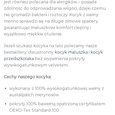
jest również polecana dla alergików – posiada
zdolność do odprowadzania wilgoci, dzięki czemu
nie gromadzi bakterii i roztoczy. Kocyk z wełny
merino sprawdzi się na długie zimowe spacery,
gwarantując maluszkowi komfort cieplny i
wyjątkowo miękkie otulenie.
Jeżeli szukasz kocyka na lato polecamy nasze
bestsellery: dwustronny
kocyk maluszka
i
kocyk
przedszkolaka
bez wypełnienia pokryty
wysokogatunkowym velvetem.
Cechy naszego kocyka:
wykonany z 100% wysokogatunkowej wełny z
austalijskich merynosów
pokryty 100% bawełną opatrzoną certyfikatem
OEKO-Tex Standard 100