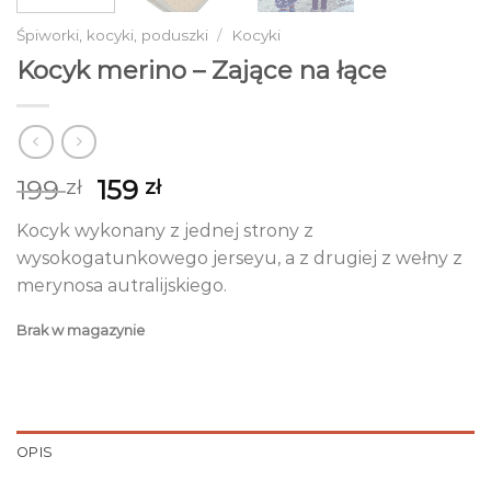
Śpiworki, kocyki, poduszki
/
Kocyki
Kocyk merino – Zające na łące
Pierwotna
Aktualna
199
159
zł
zł
cena
cena
Kocyk wykonany z jednej strony z
wynosiła:
wynosi:
wysokogatunkowego jerseyu, a z drugiej z wełny z
199 zł.
159 zł.
merynosa autralijskiego.
Brak w magazynie
OPIS