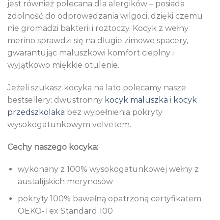
jest również polecana dla alergików – posiada
zdolność do odprowadzania wilgoci, dzięki czemu
nie gromadzi bakterii i roztoczy. Kocyk z wełny
merino sprawdzi się na długie zimowe spacery,
gwarantując maluszkowi komfort cieplny i
wyjątkowo miękkie otulenie.
Jeżeli szukasz kocyka na lato polecamy nasze
bestsellery: dwustronny
kocyk maluszka
i
kocyk
przedszkolaka
bez wypełnienia pokryty
wysokogatunkowym velvetem.
Cechy naszego kocyka:
wykonany z 100% wysokogatunkowej wełny z
austalijskich merynosów
pokryty 100% bawełną opatrzoną certyfikatem
OEKO-Tex Standard 100