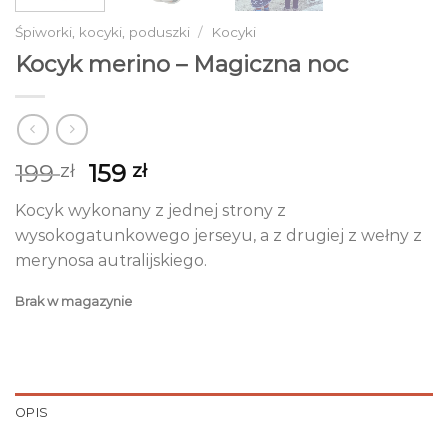
Śpiworki, kocyki, poduszki
/
Kocyki
Kocyk merino – Magiczna noc
Pierwotna
Aktualna
199
159
zł
zł
cena
cena
Kocyk wykonany z jednej strony z
wynosiła:
wynosi:
wysokogatunkowego jerseyu, a z drugiej z wełny z
199 zł.
159 zł.
merynosa autralijskiego.
Brak w magazynie
OPIS