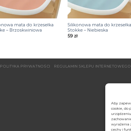
+
konowa mata do krzesełka
Silikonowa mata do krzesełk
ke – Brzoskwiniowa
Stokke – Niebieska
59
zł
POLITYKA PRYWATNOŚCI
REGULAMIN SKLEPU INTERNETOWEGO
Aby zapewni
cookie, do 
urządzeniu
zachowanie 
wyrażenia 
cechy i fun