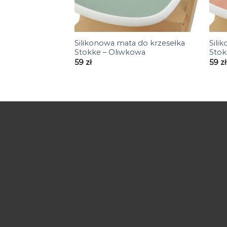
+
+
Silikonowa mata do krzesełka
Sili
Stokke – Oliwkowa
Stok
59
zł
59
zł