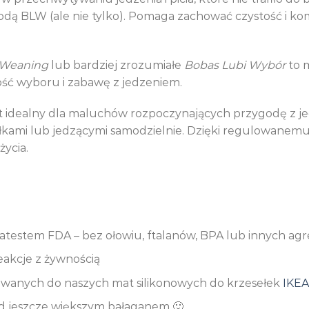
odą BLW (ale nie tylko). Pomaga zachować czystość i ko
 Weaning
lub bardziej zrozumiałe
Bobas Lubi Wybór
to 
ość wyboru i zabawę z jedzeniem.
jest idealny dla maluchów rozpoczynających przygodę z j
osiłkami lub jedzącymi samodzielnie. Dzięki regulowanemu
życia.
z atestem FDA – bez ołowiu, ftalanów, BPA lub innych a
akcje z żywnością
owanych do naszych mat silikonowych do krzesełek
IKEA
d jeszcze większym bałaganem 🙂