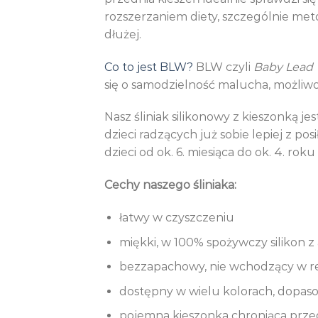
rozszerzaniem diety, szczególnie met
dłużej.
Co to jest BLW?
BLW czyli
Baby Lead
się o samodzielność malucha, możliw
Nasz śliniak silikonowy z kieszonką 
dzieci radzących już sobie lepiej z p
dzieci od ok. 6. miesiąca do ok. 4. roku 
Cechy naszego śliniaka:
łatwy w czyszczeniu
miękki, w 100% spożywczy silikon 
bezzapachowy, nie wchodzący w re
dostępny w wielu kolorach, dopas
pojemna kieszonka chroniąca prze