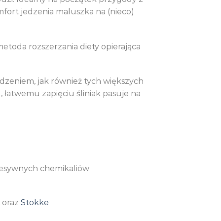
mfort jedzenia maluszka na (nieco)
metoda rozszerzania diety opierająca
edzeniem, jak również tych większych
, łatwemu zapięciu śliniak pasuje na
gresywnych chemikaliów
oraz
Stokke