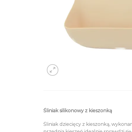
Śliniak silikonowy z kieszonką
Śliniak dziecięcy z kieszonką, wykon
przednia kieszeń idealnie sprawdzi się