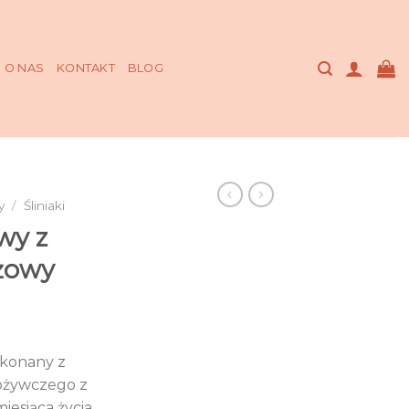
O NAS
KONTAKT
BLOG
y
/
Śliniaki
wy z
eżowy
ykonany z
pożywczego z
iesiąca życia