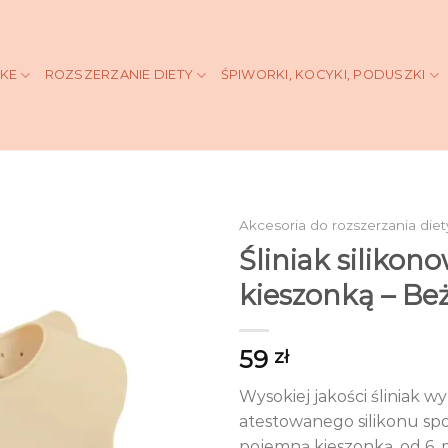
KKE
ROZSZERZANIE DIETY
ŚPIWORKI, KOCYKI, PODUSZKI
Akcesoria do rozszerzania diet
Śliniak silikono
kieszonką – B
59
zł
Wysokiej jakości śliniak w
atestowanego silikonu s
pojemną kieszonką, od 6. m