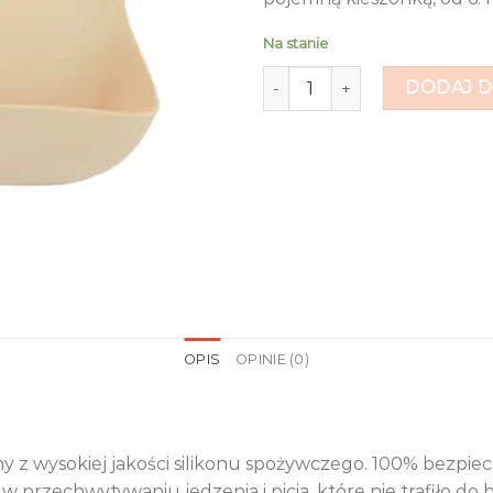
Na stanie
ilość Śliniak silikonowy z ki
DODAJ D
OPIS
OPINIE (0)
any z wysokiej jakości silikonu spożywczego. 100% bezp
 w przechwytywaniu jedzenia i picia, które nie trafiło do