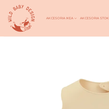
Skip
to
content
AKCESORIA IKEA
AKCESORIA STO