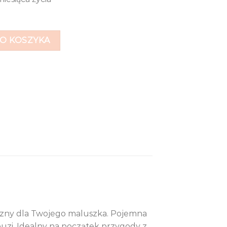
eszonką - Beżowy
O KOSZYKA
ieczny dla Twojego maluszka. Pojemna
 buzi. Idealny na początek przygody z