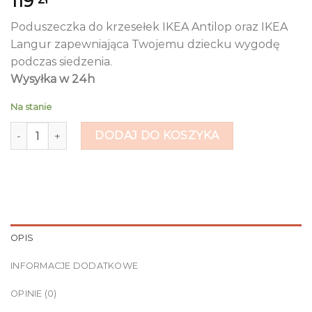
119
Poduszeczka do krzesełek IKEA Antilop oraz IKEA
Langur zapewniająca Twojemu dziecku wygodę
podczas siedzenia.
Wysyłka w 24h
Na stanie
ilość Poduszka do krzesełka IKEA Antilop - Słodkie truskaw
DODAJ DO KOSZYKA
OPIS
INFORMACJE DODATKOWE
OPINIE (0)