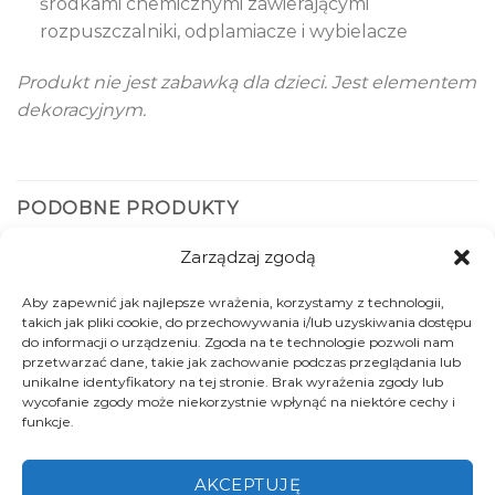
środkami chemicznymi zawierającymi
rozpuszczalniki, odplamiacze i wybielacze
Produkt nie jest zabawką dla dzieci. Jest elementem
dekoracyjnym.
PODOBNE PRODUKTY
Zarządzaj zgodą
Aby zapewnić jak najlepsze wrażenia, korzystamy z technologii,
takich jak pliki cookie, do przechowywania i/lub uzyskiwania dostępu
do informacji o urządzeniu. Zgoda na te technologie pozwoli nam
przetwarzać dane, takie jak zachowanie podczas przeglądania lub
BRAK W MAGAZYNIE
unikalne identyfikatory na tej stronie. Brak wyrażenia zgody lub
wycofanie zgody może niekorzystnie wpłynąć na niektóre cechy i
funkcje.
AKCEPTUJĘ
Pokrowiec na poduszkę
Podnóżek do krzesełka