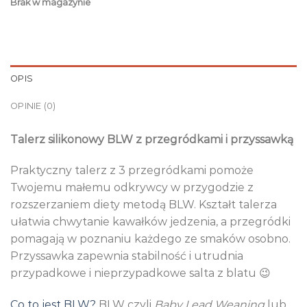
Brak w magazynie
OPIS
OPINIE (0)
Talerz silikonowy BLW z przegródkami i przyssawką
Praktyczny talerz z 3 przegródkami pomoże
Twojemu małemu odkrywcy w przygodzie z
rozszerzaniem diety metodą BLW. Kształt talerza
ułatwia chwytanie kawałków jedzenia, a przegródki
pomagają w poznaniu każdego ze smaków osobno.
Przyssawka zapewnia stabilność i utrudnia
przypadkowe i nieprzypadkowe salta z blatu 😉
Co to jest BLW?
BLW czyli
Baby Lead Weaning
lub