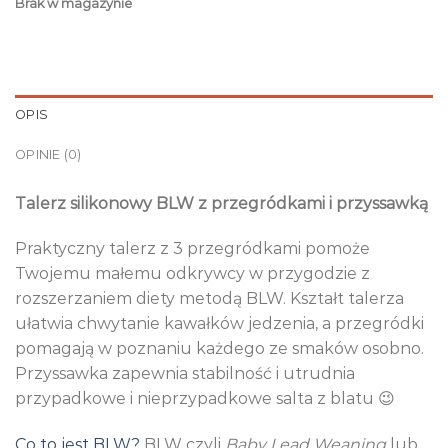
Brak w magazynie
OPIS
OPINIE (0)
Talerz silikonowy BLW z przegródkami i przyssawką
Praktyczny talerz z 3 przegródkami pomoże
Twojemu małemu odkrywcy w przygodzie z
rozszerzaniem diety metodą BLW. Kształt talerza
ułatwia chwytanie kawałków jedzenia, a przegródki
pomagają w poznaniu każdego ze smaków osobno.
Przyssawka zapewnia stabilność i utrudnia
przypadkowe i nieprzypadkowe salta z blatu 😉
Co to jest BLW?
BLW czyli
Baby Lead Weaning
lub